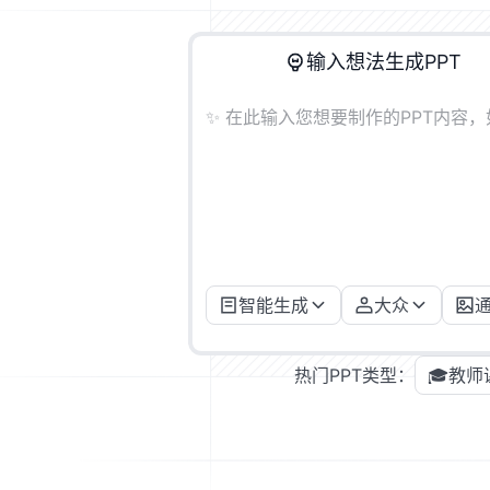
输入想法生成PPT
智能生成
大众
热门PPT类型：
🎓
教师