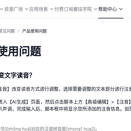
资源广场
应用场景
付费订阅
魔珐学院
帮助中心
常见问题
产品使用问题
使用问题
改变文字读音？
注音】改变读音方式进行调整，选择需要调整的文本部分进行注
进入【AI生成】页面，然后点击脚本上方【高级编辑】>【注
示声调，完成输入后，脚本框中将显示您所添加的注音信息。如
华][zhōng huá]对应的汉语拼音是[zhong1 hua2]。