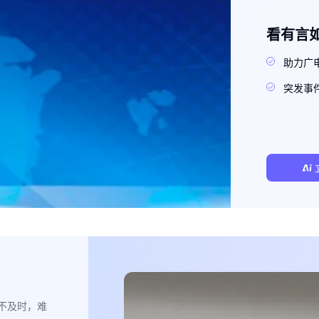
看有言
助力广
突发事
不及时，难