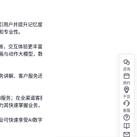
引用户并提升记忆度。魔珐的AI数字人支持个性化定
和专业性。
清晰，交互体验更丰富生动。同时，支持多语言交互，
画与动作大模型，数字人以逼真的声音、表情和动
咨询
务讲解、客户服务还是内部管理，数字人都能提供精
预约
干货
1服务；在全渠道客服场景下，快速响应售前售后问
力其快速掌握业务，逐步实现金牌销售的转化效率。
客服
业可快速享受AI数字人带来的便利与高效。