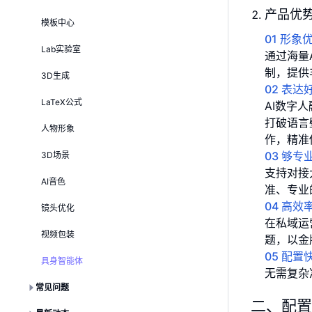
产品优
模板中心
01 形
Lab实验室
通过海量
制，提供
3D生成
02 表
LaTeX公式
AI数字
打破语言
人物形象
作，精准
03 够
3D场景
支持对接
AI音色
准、专业
04 高
镜头优化
在私域运
视频包装
题，以金
05 配
具身智能体
无需复杂
常见问题
二、配置