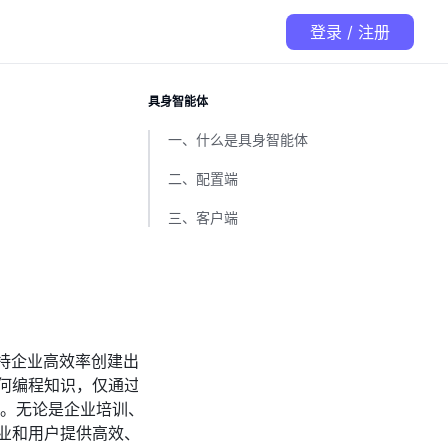
登录 / 注册
具身智能体
一、什么是具身智能体
二、配置端
三、客户端
持企业高效率创建出
基于垂直业务场景的交互数字人
何编程知识，仅通过简单配置，就可以快速定制出
覆
人。无论是企业培训、智能问答、业务导办，还是前
业和用户提供高效、便捷的服务。