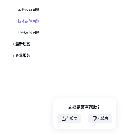
1. 收不
套餐权益问题
技术故障问题
如果一直未
其他高频问题
核实手机
最新动态
检查手机
检查短信
企业服务
检查网络
如果没有
若以上方
如多次尝试
文档是否有帮助？
有帮助
无帮助
2. 无法