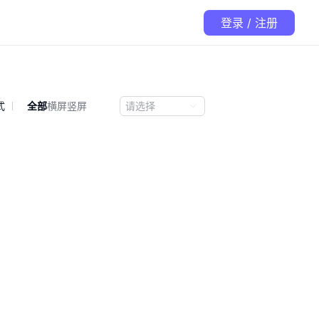
登录 / 注册
式
全部
横屏
竖屏
请选择