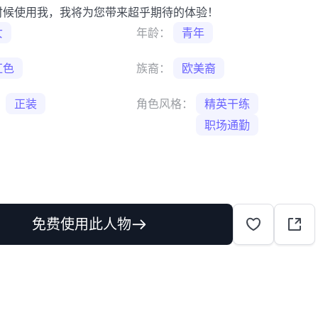
时候使用我，我将为您带来超乎期待的体验！
女
年龄：
青年
红色
族裔：
欧美裔
：
正装
角色风格：
精英干练
职场通勤
免费使用此人物