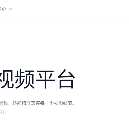
中心
I视频平台
和运镜，还能精准掌控每一个视频细节。
力。