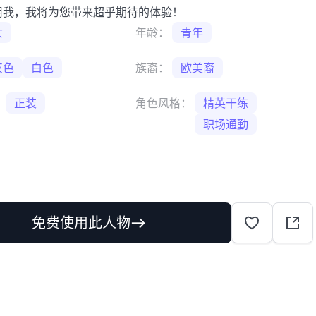
用我，我将为您带来超乎期待的体验！
女
年龄：
青年
灰色
白色
族裔：
欧美裔
：
正装
角色风格：
精英干练
职场通勤
免费使用此人物