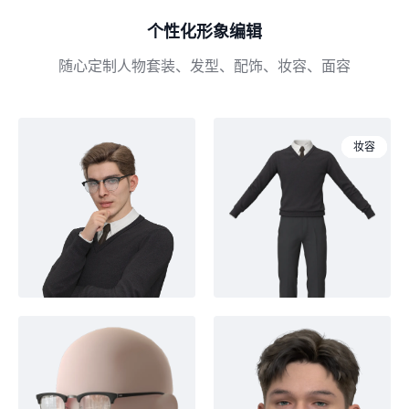
个性化形象编辑
随心定制人物套装、发型、配饰、妆容、面容
人物
套装
眼镜
妆容