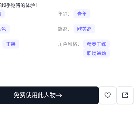
来超乎期待的体验！
男
年龄：
青年
蓝色
族裔：
欧美裔
：
正装
角色风格：
精英干练
职场通勤
免费使用此人物