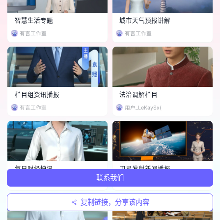
智慧生活专题
城市天气预报讲解
有言工作室
有言工作室
栏目组资讯播报
法治调解栏目
有言工作室
用户_LeKaySx(
每日财经快讯
卫星发射新闻播报
联系我们
Qsou
用户_q7qYlkfy
复制链接，分享该内容