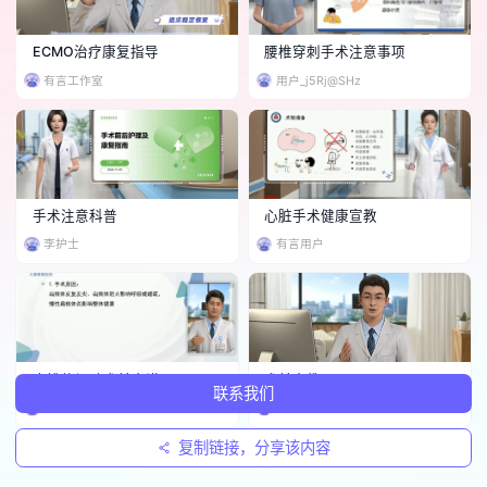
ECMO治疗康复指导
腰椎穿刺手术注意事项
有言工作室
用户_j5Rj@SHz
手术注意科普
心脏手术健康宣教
李护士
有言用户
扁桃体切除术前宣讲
术前宣教
联系我们
NANA
用户_2N3n#6!)
复制链接，分享该内容