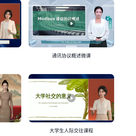
小于标准耗费。通过计算我们可以得知直接材料差
异，产生差异的原因可能是供应商涨价或者采购批
异，原因可能是加班费增加或者薪资调整；变动制
产生的原因可能是电价上涨或者辅助材料超耗；固
，而效率差异是有利差异，差异产生的原因可能是
通讯协议概述微课
率不足，材料价格上的差异反映出采购成本出现波
长期决策来看可以优化供应链、加强员工培训、监
本的事前规划与事中监控。其次，能够高效评估绩
购等环节的持续改进。标准成本法是一种科学、高
“绿色制造”，响应国家“双碳”战略；将标准成本
大学生人际交往课程