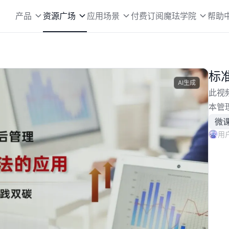
产品
资源广场
应用场景
付费订阅
魔珐学院
帮助
标
AI生成
此视
本管
微
用户