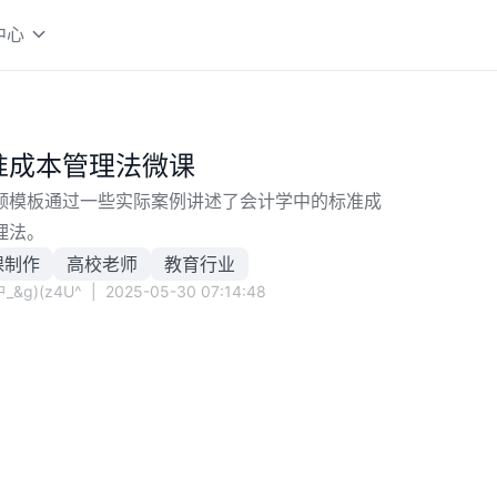
中心
准成本管理法微课
频模板通过一些实际案例讲述了会计学中的标准成
理法。
课制作
高校老师
教育行业
_&g)(z4U^
|
2025-05-30 07:14:48