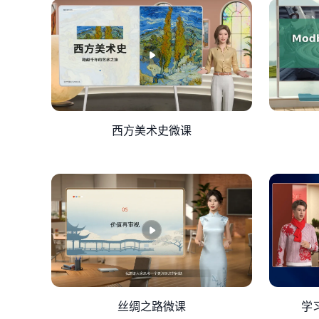
入数据得到用量差异的金额是-1520元。
差异金额大于零的属于不利差异，意味着实际耗费
异中的用量差异属于不利差异，产生差异的原因可
量小，未享受折扣；直接人工差异中的效率差异属
造费用差异中的效率差异属于有利差异，差异产生
定制造费用差异中的预算差异和产能差异都属于不
生产效率优化。
西方美术史微课
通过差异分析我们可以得出一个总结： 材料用量
动 针对差异产生的原因提出以下改进措施：从短
测需求变动。
标准成本法对于企业来说存在哪些优点呢？首先，
效:通过实际与标准成本对比，快速评估绩效，激
效的成本管理方法，其运用能够帮助企业提升生产
法与全面预算管理结合，提升企业治理水平；培养
以上就是我们本节课的主要内容，谢谢！
丝绸之路微课
学