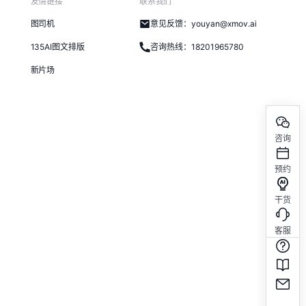
友情链接
联系我们
图司机
意见反馈：youyan@xmov.ai
135AI图文排版
咨询热线：18201965780
新片场
咨询
预约
干货
客服