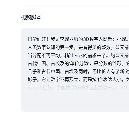
视频脚本
同学们好！我是李璐老师的3D数字人助教：小璐。
人类数字认知的第一步，是看得见的整数。公元前
当分配不再平均，精准表达的需求来了。约公元前 18
古代中国、古埃及的‘单位分数’，是分数的雏形。它们像{
几乎和古代中国、古埃及同时，巴比伦人有了新突
影子。它让数字不再孤立，而是按‘位’表达大小，
公元 3 世纪，中国数学家刘徽迈出关键一步。
演，让‘小数’从想法变成实践，为数字的精度提升
真正的小数，等了近千年。16 世纪，荷兰数学家
《论十进》不只是一本书，它明确了小数的表示方
从整数的宏观计数，到分数的分割，再到小数的十
我的讲解结束，课堂{还给:huan2 gei3}李老