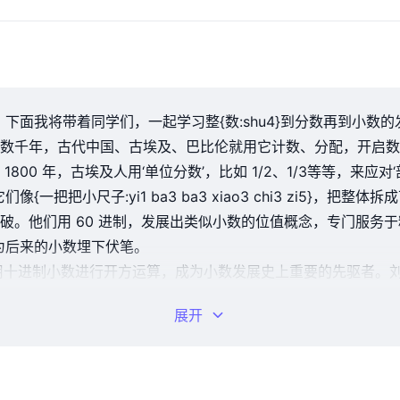
下面我将带着同学们，一起学习整{数:shu4}到分数再到小数
数千年，古代中国、古埃及、巴比伦就用它计数、分配，开启数
00 年，古埃及人用‘单位分数’，比如 1/2、1/3等等，来应对
一把把小尺子:yi1 ba3 ba3 xiao3 chi3 zi5}，
破。他们用 60 进制，发展出类似小数的位值概念，专门服务
为后来的小数埋下伏笔。
他用十进制小数进行开方运算，成为小数发展史上重要的先驱者。
了一大步。
展开
西蒙・斯蒂文，写的《论十进》，第一次系统阐述小数理论，给了
法和运算法则。从此，小数有了‘游戏规则’，能算、能用、能传
进刻度，人类终于搭起完整的数字宇宙。这也成了现代科学、人
师。同学们，下次见，拜拜~