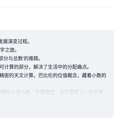
的发展演变过程。
字之旅。
‘部分与总数’的难题。
把整体拆成可计算的部分，解决了生活中的分配痛点。
于精密的天文计算。巴比伦的位值概念，藏着小数的
刘徽的十进小数，不是偶然。他在算筹上一步步推
小数‘身份’。
承。
工智能诞生的基石。