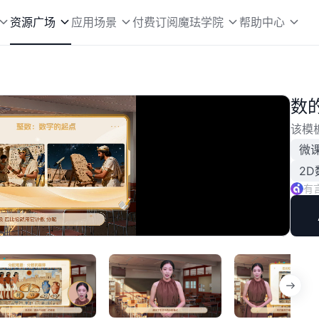
资源广场
应用场景
付费订阅
魔珐学院
帮助中心
数
该模
微
2D
有
播
放
速
度