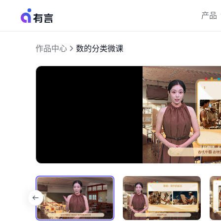
产品
作品中心
数的分类微课
加
开
载
启
完
音
成
:
效
28.06%