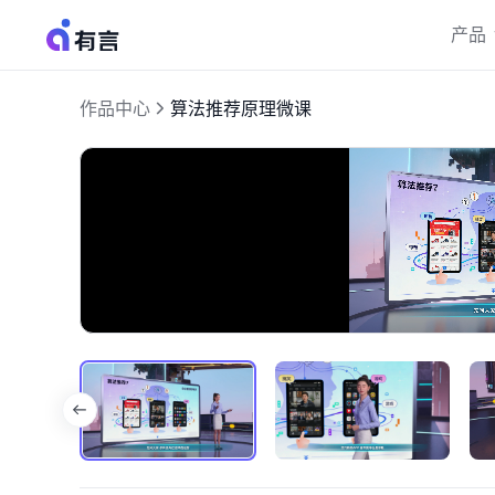
产品
作品中心
算法推荐原理微课
加
开
载
启
完
音
成
:
效
7.78%