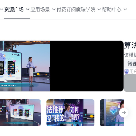
资源广场
应用场景
付费订阅
魔珐学院
帮助中心
算
该模
微
用户
播
放
速
度