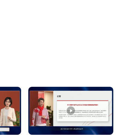
直点篮球和游戏，猜猜会发生什么？你们看，推荐列
您的世界好像只剩篮球和游戏了，想看看外面的世
IY。 哇，原来世界还可以是这个样子的！
空间站”“天宫课堂”，而不是等着刷到。主动搜
术、乡村振兴的报道、大国工匠的故事。这既是打
标签里。
乎、去官方网站查一查。多元的信息来源，才能拼
心里回答。 第一问： 今天，我在哪个APP上花
什么越来越陌生？第三问： 今天的我，和算法眼中
字习惯。 任务二：坚持一周，每天睡前完成“数字
正定义你的，是你的选择、努力与担当。