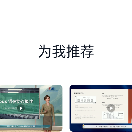
标签云”——篮球的标签在变大，游戏的标签也在变大。如果我一
，其他内容更是完全看不到。这个页面右下角还弹出一个提示：
然给我推了三个完全陌生的内容——书法入门、天文科普、手工D
当然不！三个方法，让你从被动接受者变为主动管理者。
搜索，而不是等着被推送。比如你想了解航天知识，直接去搜“中国
为我推荐
感兴趣的内容，比如，科普视频、历史讲解、古典音乐、书法艺
。我们的国家那么大，世界那么丰富，别让自己困在一个小小的
性？去不同的平台看看；想了解一个职业？别只看短视频，去知
科学精神的核心，也是未来建设科技强国需要的基本素养。
叫“数字生活觉察表”，只需要回答三个问题，请大家跟着我一起在
 如果连续一个月只看这类内容，我会对什么越来越了解？又会对
做一遍，坚持一周。观察自己，就已夺回部分控制权。
 任务一：扫码添加“数字生活觉察者”AI助手，它会陪你反思数
有没有发现以前没注意到的自己？
，但不能推荐人生；数据可以描绘画像，但不能定义价值； 真