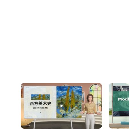
好，我开始“刷视频”。大家注意看右边的“兴趣
表里只剩下篮球和游戏了！美食的标签几乎消失了
界吗？现在我点一下这个“打破茧房”按钮，系统突
好，体验完了。面对算法，我们只能被动接受吗？
方法一：主动搜索法。 想了解某个话题，自己去
索，是在告诉算法“我才是主人”。
方法二：打破信息茧房。 偶尔点开一些你平时不
破信息茧房，也是在给自己打开认识世界的新窗户
方法三：跨平台验证法。 想知道某个新闻的真实
凑出真实的世界。这种“求真务实”的态度，正是
光说不练假把式，我们一起做一个练习。 这个表格
时间最多？我看得最多的是哪类内容？ 第二问：
的我，是一样的吗？哪里一样？哪里不一样？睡前
今天的课接近尾声，但探索才刚开始。课后小挑战：
生活觉察表”并在AI助手打卡。一周后问自己：我
最后，我想和大家分享一段话：算法可以推荐内容