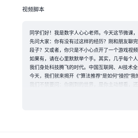
视频脚本
同学们好！我是数字人心心老师。今天这节微课，
先问大家：你有没有过这样的经历？刚和朋友聊完
段子？又或者，你只是不小心点开了一个游戏视频
如果有，请在心里默默举个手。其实，几乎每个人
我们身处科技腾飞的时代。中国互联网、AI技术
今天，我们就来揭开《“算法推荐”是如何“操控”
我们不禁要问：你刷到的世界，是你主动想看，还是
代，我们能否保持独立思考、做出自己的选择。
算法推荐的三个核心原理。一、协同过滤：找到与
二、标签匹配：根据你的每一次点击、停留、点赞
三、反馈循环：你越点击某类内容，算法就越推送
算法本身无好坏，它只是一套工具，如同刀可切菜
光说可能还不够直观。我做了一个小工具，叫“算