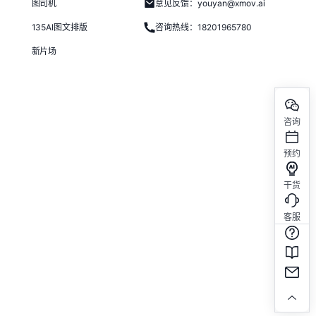
图司机
意见反馈：youyan@xmov.ai
135AI图文排版
咨询热线：18201965780
新片场
咨询
预约
干货
客服