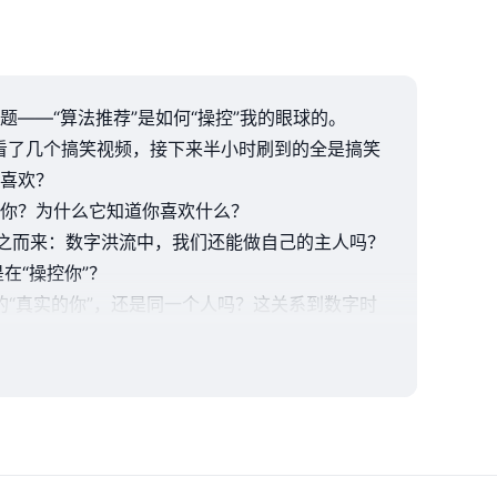
——“算法推荐”是如何“操控”我的眼球的。
看了几个搞笑视频，接下来半小时刷到的全是搞笑
喜欢？
你？为什么它知道你喜欢什么？
随之而来：数字洪流中，我们还能做自己的主人吗？
在“操控你”？
的“真实的你”，还是同一个人吗？这关系到数字时
分身”在打探消息。
。
游戏、美食感兴趣。