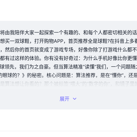
将由我陪伴大家一起探索一个有趣的、和每个人都密切相关的话题
想买一双球鞋，打开购物APP，首页推荐全是球鞋?在抖音上多
，然后你的首页就变成了游戏专场，好像你除了打游戏什么都不
都有过这样的体验。你有没有好奇过：为什么手机好像比你更懂
全球领先，我们为之自豪。但当算法精准“读懂”我们，一个问题
我的眼球的？》的秘密。核心问题是：算法推荐，是在“懂你”，还是
算法想让你看的？那个被标签“喂大”的“数字的你”，和镜子里
展开
你兴趣相似的人群，将他们喜欢的内容推荐给你，如同你的“数字
等行为，悄悄为你贴上各种标签，直到算法觉得“完全了解你”。
同类内容，使你逐渐陷入“信息茧房”，越来越难看到外面的世界
亦可伤人。技术向善向恶，取决于使用者的头脑与价值观。
法模拟器”。我们来体验一下。假设你是一个新用户，你对篮球、