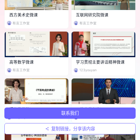
西方美术史微课
互联网研究院微课
有言工作室
有言工作室
高等数学微课
学习贯彻主要讲话精神微课
有言工作室
123youyan
视传教学微课
网络素养必修课
联系我们
123youyan
游客_Gb2TI4Dc
复制链接，分享该内容