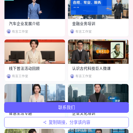
汽车企业发展介绍
金融业务培训
有言工作室
有言工作室
线下普法活动回顾
认识古代科技巨人微课
有言工作室
有言工作室
联系我们
智慧生活专题
企业文化培训
有言工作室
有言工作室
复制链接，分享该内容