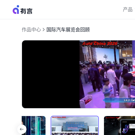
产品
作品中心
国际汽车展览会回顾
加
开
载
启
完
音
成
:
效
44.79%