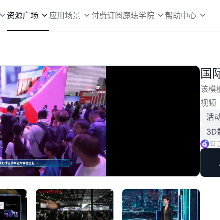
资源广场
应用场景
付费订阅
魔珐学院
帮助中心
国
该模
视频
活
3D
有
播
放
速
度