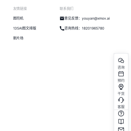
友情链接
联系我们
图司机
意见反馈：youyan@xmov.ai
135AI图文排版
咨询热线：18201965780
新片场
咨询
预约
干货
客服