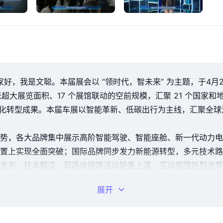
好，我是文聪。本届展会以 “领时代，智未来” 为主题，于4月2
米超大展览面积、17 个展馆联动的空前规模，汇聚 21 个国家和
智能化转型成果。本届车展以智能革新、低碳出行为主线，汇聚全
势，各大品牌集中展示高阶智能驾驶、智能座舱、新一代动力电
置上实现全面突破；国际品牌同步发力新能源转型，多元技术路
发布、技术解读、现场体验等活动轮番上演，互动氛围热烈浓厚
技全产业链联动。
展开
更是行业趋势风向标的重要窗口，清晰勾勒出汽车产业向绿色低
、品牌向上突破奠定坚实基础。