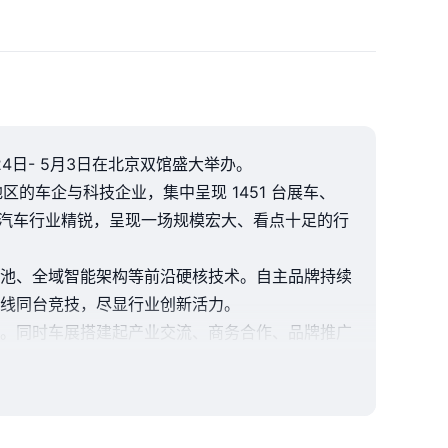
4日- 5月3日在北京双馆盛大举办。
地区的车企与科技企业，集中呈现 1451 台展车、
球汽车行业精锐，呈现一场规模宏大、看点十足的行
池、全域智能架构等前沿硬核技术。自主品牌持续
线同台竞技，尽显行业创新活力。
。同时车展搭建起产业交流、商务合作、品牌推广
碳、智能出行全面转型的发展路径，进一步提升行