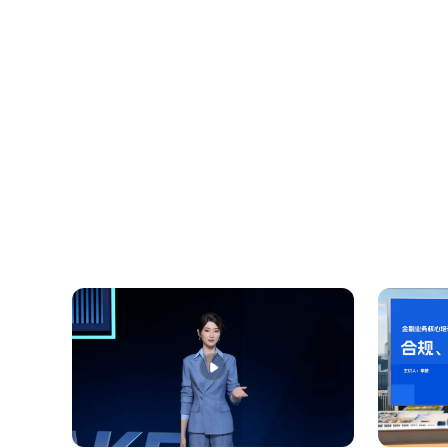
厨垃圾，无污染且耗时短，降解快，资源效果好。
1.单独存放送至回收点 有害垃圾如电池、荧光灯
需严格控制烟气、飞灰排放，现代技术能有效去除
和地下水。 4.资源化利用提取资源 通过专业
1.其他垃圾可通过填埋处理，但需注意防污染，
物长期污染问题。
谢谢大家的观看！我们下次再见