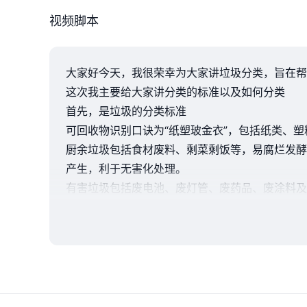
视频脚本
大家好今天，我很荣幸为大家讲垃圾分类，旨在帮
这次我主要给大家讲分类的标准以及如何分类
首先，是垃圾的分类标准
可回收物识别口诀为“纸塑玻金衣”，包括纸类、
厨余垃圾包括食材废料、剩菜剩饭等，易腐烂发酵
产生，利于无害化处理。
有害垃圾包括废电池、废灯管、废药品、废涂料及
成二次污染。
其他垃圾指除可回收、厨余、有害外的生活废弃物
耗。
那么我们该如何处理这些垃圾呢
可回收物通过资源化回收、利用方式处理，如废纸、
1.粉碎直排法处理 粉碎直排法通过厨房垃圾处理