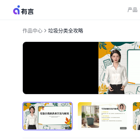
产品
作品中心
垃圾分类全攻略
加
开
载
启
完
音
成
:
效
33.24%