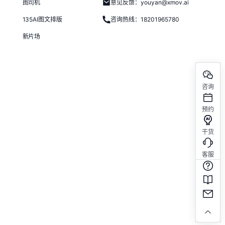
图司机
意见反馈：youyan@xmov.ai
135AI图文排版
咨询热线：18201965780
新片场
咨询
预约
干货
客服