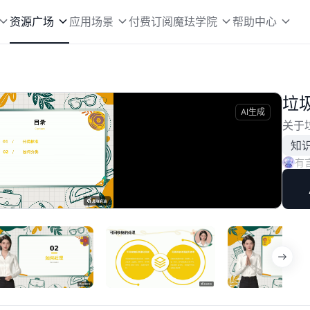
资源广场
应用场景
付费订阅
魔珐学院
帮助中心
垃
AI生成
关于
知
有
播
放
速
度