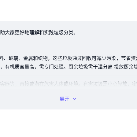
助大家更好地理解和实践垃圾分类。
塑料、玻璃、金属和织物，这些垃圾通过回收可减少污染，节省资
，有机质含量高，需专门处理。厨余垃圾需干湿分离 投放厨余
容器等，直接或潜在危害人体或环境。有害垃圾需小心轻放，密
展开
，如破损碗盘、卫生纸等。 减少一次性产品使用、选择耐用物
塑料等，可再利用率达30%~40%，实现资源节约。
粉碎器直接排入污水管网，简单快捷，但可能影响污水处理系统。 