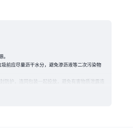
源。
垃圾前应尽量沥干水分，避免渗沥液等二次污染物
封防护，连同包装一起投放，避免有害物质泄露造
品，可降低其他垃圾产生，减少环境污染和资源消
2.好氧发酵处理 好氧发酵利用有氧微生物降解餐