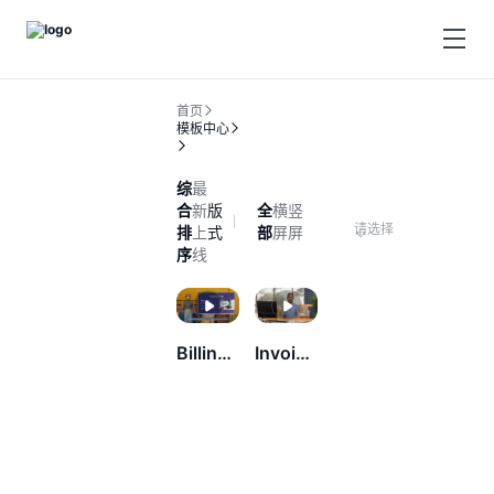
首页
模板中心
综
最
合
新
版
全
横
竖
请选择
排
上
式
部
屏
屏
序
线
Billing FAQ
Invoicing FAQ