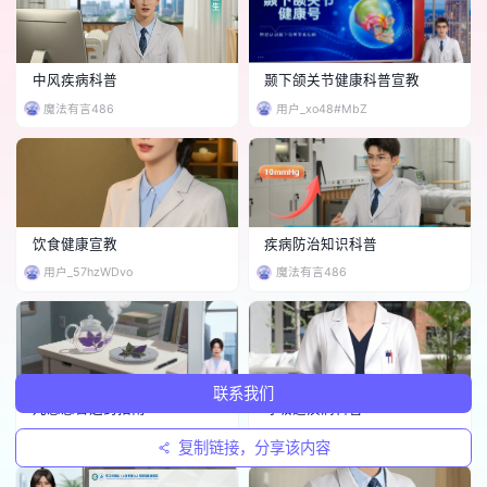
中风疾病科普
颞下颌关节健康科普宣教
魔法有言486
用户_xo48#MbZ
饮食健康宣教
疾病防治知识科普
用户_57hzWDvo
魔法有言486
联系我们
儿感感冒选药指南
呼吸道疾病科普
用户_Y)ndD%hH
有言工作室
复制链接，分享该内容