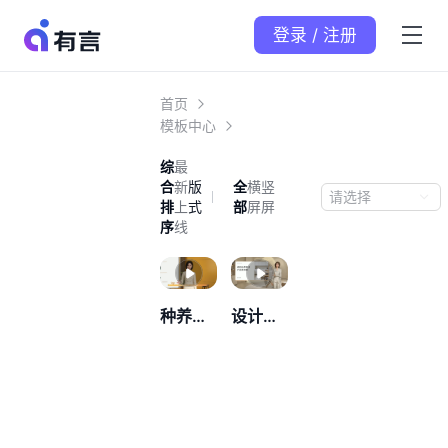
登录 / 注册
首页
模板中心
综
最
合
新
版
全
横
竖
请选择
排
上
式
部
屏
屏
序
线
种养项目工作汇报
设计提案汇报